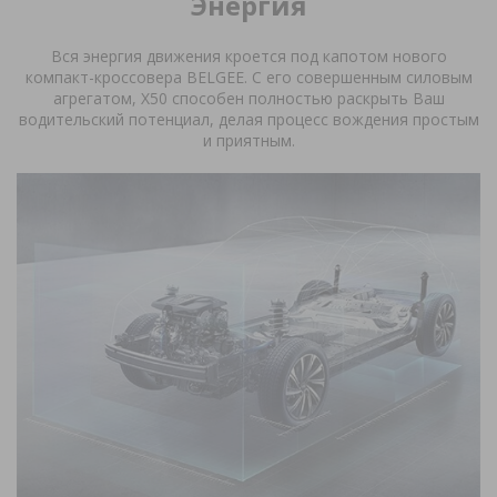
Энергия
Энергия
Молодость
Вся энергия движения кроется под капотом нового
Интеллект
Прайс лист
компакт-кроссовера
BELGEE
. С его совершенным силовым
агрегатом,
X
50 способен полностью раскрыть Ваш
водительский потенциал, делая процесс вождения простым
Оставить заявку
и приятным.