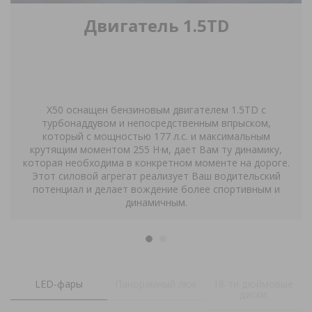
Двигатель 1.5TD
X
50 оснащен бензиновым двигателем 1.5
TD
с
турбонаддувом и непосредственным впрыском,
который с мощностью 177 л.с. и максимальным
крутящим моментом 255 Н·м, дает Вам ту динамику,
которая необходима в конкретном моменте на дороге.
Этот силовой агрегат реализует Ваш водительский
потенциал и делает вождение более спортивным и
динамичным.
LED-фары
Панорамный люк
18-ти дюймовые
диски