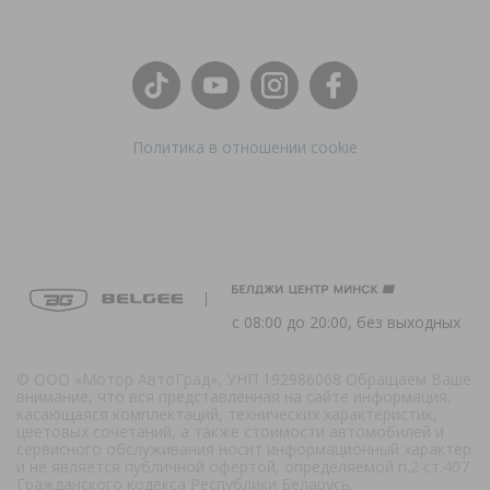
Политика в отношении cookie
с 08:00 до 20:00, без выходных
© ООО «Мотор АвтоГрад», УНП 192986068 Обращаем Ваше
внимание, что вся представленная на сайте информация,
касающаяся комплектаций, технических характеристик,
цветовых сочетаний, а также стоимости автомобилей и
сервисного обслуживания носит информационный характер
и не является публичной офертой, определяемой п.2 ст.407
Гражданского кодекса Республики Беларусь.