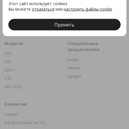
Этот сайт использует cookies
Вы можете
отказаться
или
настроить файлы cookie
.
Принять
Модели
Специальные
предложения
S50
Акции
X50
Лизинг
X50+
Кредит
X70
X80 PHEV
Клиентам
Сервис
Альфа Бонусы на ТО