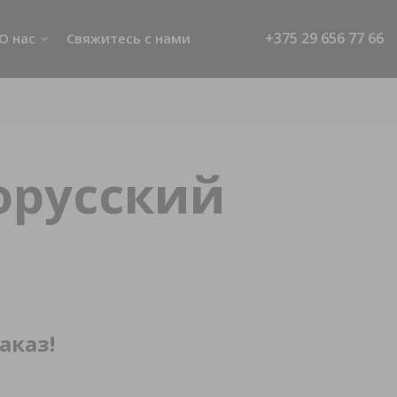
+375 29 656 77 66
О нас
Свяжитесь с нами
Наши сотрудники
 ТО
Новости
n
О Белджи Центр Минск
орусский
Отзывы
О BELGEE
тки
нных
ки
нных
аказ!
райв
ьзователя