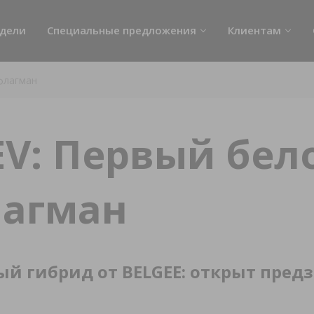
дели
Специальные предложения
Клиентам
Акции
Сервис
флагман
Лизинг
Альфа Бонусы на
Кредит
Выгодный Trade-I
EV: Первый бел
Страхование
Блог
лагман
Политика обрабо
персональных да
Условия обработ
персональных да
й гибрид от BELGEE: открыт предз
Выездной тест-д
Руководство пол