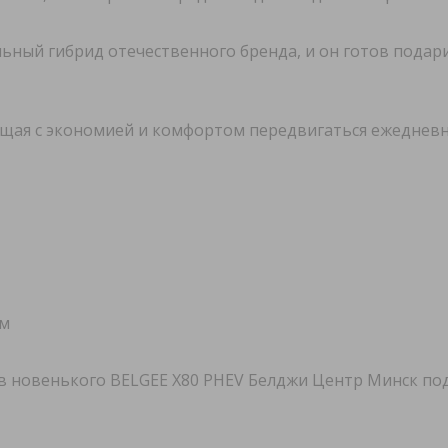
ный гибрид отечественного бренда, и он готов подар
ющая с экономией и комфортом передвигаться ежедневн
км
в новенького BELGEE X80 PHEV Белджи Центр Минск по