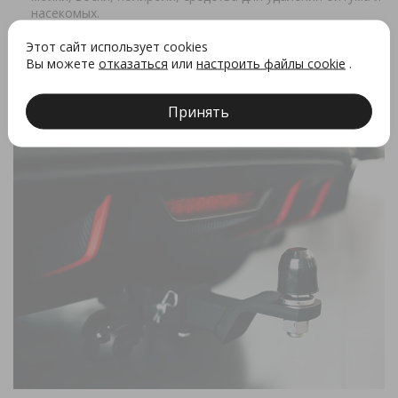
насекомых.
Для салона:
очистители кожи, пластика, текстиля,
Этот сайт использует cookies
кондиционеры и нейтрализаторы запаха.
Вы можете
отказаться
или
настроить файлы cookie
.
Для стекол и дисков:
омывающие жидкости,
чернители шин, очистители дисков.
Принять